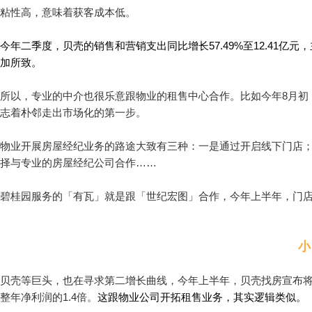
粘性高，意味着获客成本低。
今年二季度，贝壳的销售和营销支出同比增长57.49%至12.41
加所致。
所以，专业的中介也很乐意跟物业的租售中心合作。比如今年8月初
志着朴邻走出市场化的第一步。
物业开展房屋经纪业务的路途大致有三种：一是通过开启线下门店
择与专业的房屋经纪公司合作……
碧桂园服务的「有瓦」就是跟「世纪宏图」合作，今年上半年，门店规
小
贝壳等巨头，也在寻求第二增长曲线，今年上半年，贝壳找房宣布将
整年净利润的1.4倍。
这跟物业公司开拓租售业务，其实逻辑类似。