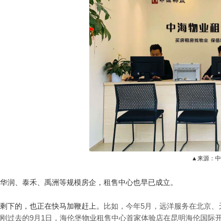
▲来源：中
华润、泰禾、禹洲等规模房企，租售中心也早已成立。
剩下的，也正在快马加鞭赶上。
比如，今年5月，远洋服务在北京、
刚过去的9月1日，海伦堡物业租售中心首家体验店在昆明海伦国际