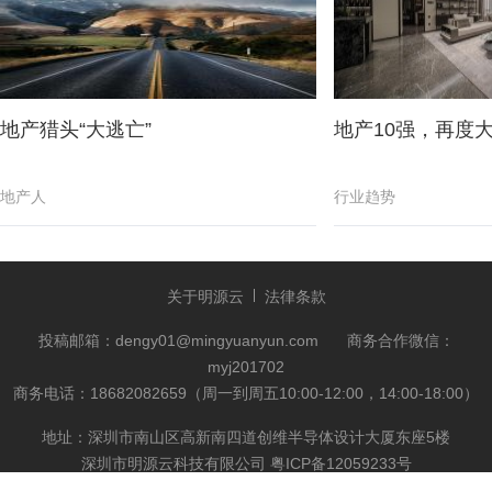
地产猎头“大逃亡”
地产10强，再度
地产人
行业趋势
关于明源云
法律条款
投稿邮箱：dengy01@mingyuanyun.com
商务合作微信：
myj201702
商务电话：18682082659（周一到周五10:00-12:00，14:00-18:00）
地址：深圳市南山区高新南四道创维半导体设计大厦东座5楼
深圳市明源云科技有限公司
粤ICP备12059233号