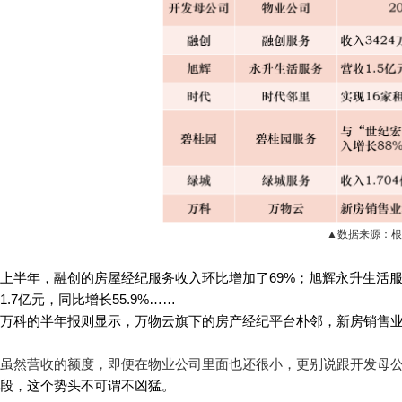
▲数据来源：根
上半年，融创的房屋经纪服务收入环比增加了69%；旭辉永升生活服务
1.7亿元，同比增长55.9%……
万科的半年报则显示，万物云旗下的房产经纪平台朴邻，新房销售业
虽然营收的额度，即便在物业公司里面也还很小，更别说跟开发母
段，这个势头不可谓不凶猛。