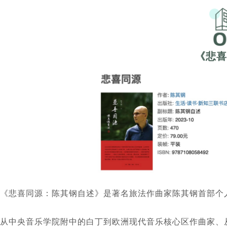
《悲喜
《悲喜同源：陈其钢自述》是著名旅法作曲家陈其钢首部个
从中央音乐学院附中的白丁到欧洲现代音乐核心区作曲家、