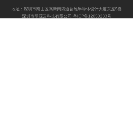
地址：深圳市南山区高新南四道创维半导体设计大厦东座5楼
深圳市明源云科技有限公司
粤ICP备12059233号