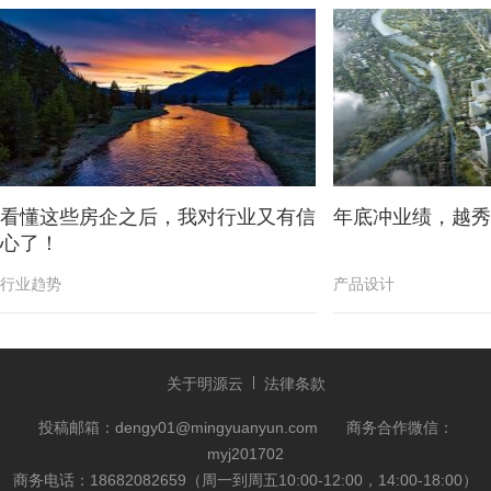
看懂这些房企之后，我对行业又有信
年底冲业绩，越秀
心了！
行业趋势
产品设计
关于明源云
法律条款
投稿邮箱：dengy01@mingyuanyun.com
商务合作微信：
myj201702
商务电话：18682082659（周一到周五10:00-12:00，14:00-18:00）