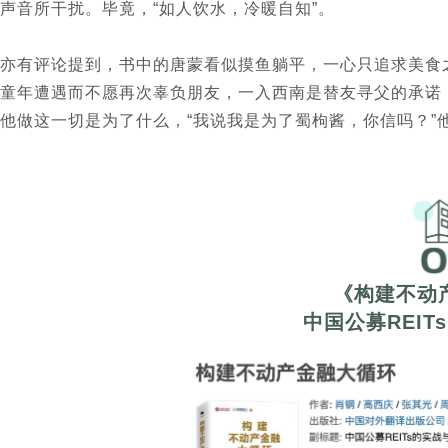
声音所干扰。毕竟，“如人饮水，冷暖自知”。
亦有评论提到，书中的唐蒙看似摸鱼躺平，一心只追求美食
童年遭遇而不愿再次辜负朋友，一入西南是替友寻父的承诺
他做这一切是为了什么，“我说我是为了蜀枸酱，你信吗？”
《构建不动
中国公募REIT