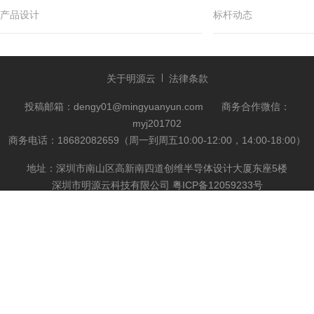
产品设计
标杆动态
关于明源云
法律条款
投稿邮箱：dengy01@mingyuanyun.com
商务合作微信：
myj201702
商务电话：18682082659（周一到周五10:00-12:00，14:00-18:00）
地址：深圳市南山区高新南四道创维半导体设计大厦东座5楼
深圳市明源云科技有限公司
粤ICP备12059233号